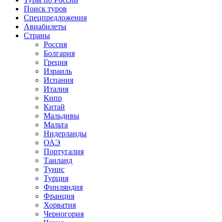
Поиск туров
Спецпредложения
Авиабилеты
Страны
Россия
Болгария
Греция
Израиль
Испания
Италия
Кипр
Китай
Мальдивы
Мальта
Нидерланды
ОАЭ
Португалия
Таиланд
Тунис
Турция
Финляндия
Франция
Хорватия
Черногория