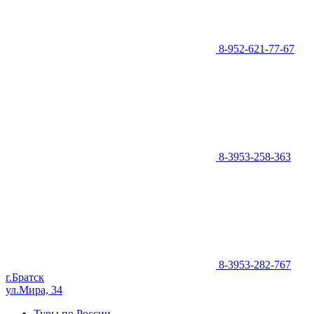
8-952-621-77-67
8-3953-258-363
8-3953-282-767
г.Братск
ул.Мира, 34
Туры по России