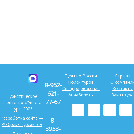
Туры по России
Страны
Поиск туров
О компани
8-952-
Спецпредложения
Контакты
621-
Авиабилеты
Заказ тура
Туристическое
77-67
агентство «Фиеста
тур», 2026
Разработка сайта —
8-
Фабрика турсайтов
3953-
Политика